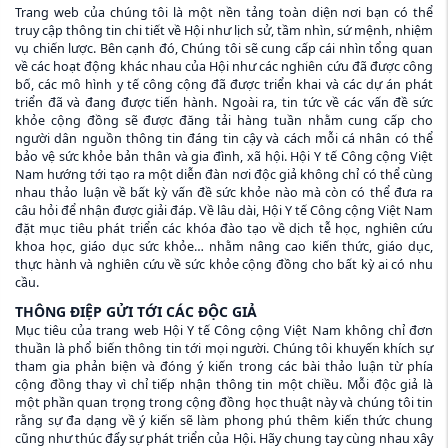
Trang web của chúng tôi là một nền tảng toàn diện nơi bạn có thể
truy cập thông tin chi tiết về Hội như lịch sử, tầm nhìn, sứ mệnh, nhiệm
vụ chiến lược. Bên cạnh đó, Chúng tôi sẽ cung cấp cái nhìn tổng quan
về các hoạt động khác nhau của Hội như các nghiên cứu đã được công
bố, các mô hình y tế công cộng đã được triển khai và các dự án phát
triển đã và đang được tiến hành. Ngoài ra, tin tức về các vấn đề sức
khỏe cộng đồng sẽ được đăng tải hàng tuần nhằm cung cấp cho
người dân nguồn thông tin đáng tin cậy và cách mỗi cá nhân có thể
bảo vệ sức khỏe bản thân và gia đình, xã hội. Hội Y tế Công cộng Việt
Nam hướng tới tạo ra một diễn đàn nơi độc giả không chỉ có thể cùng
nhau thảo luận về bất kỳ vấn đề sức khỏe nào mà còn có thể đưa ra
câu hỏi để nhận được giải đáp. Về lâu dài, Hội Y tế Công cộng Việt Nam
đặt mục tiêu phát triển các khóa đào tạo về dịch tễ học, nghiên cứu
khoa học, giáo dục sức khỏe… nhằm nâng cao kiến thức, giáo dục,
thực hành và nghiên cứu về sức khỏe cộng đồng cho bất kỳ ai có nhu
cầu.
THÔNG ĐIỆP GỬI TỚI CÁC ĐỘC GIẢ
Mục tiêu của trang web Hội Y tế Công cộng Việt Nam không chỉ đơn
thuần là phổ biến thông tin tới mọi người. Chúng tôi khuyến khích sự
tham gia phản biện và đóng ý kiến trong các bài thảo luận từ phía
cộng đồng thay vì chỉ tiếp nhận thông tin một chiều. Mỗi độc giả là
một phần quan trọng trong cộng đồng học thuật này và chúng tôi tin
rằng sự đa dạng về ý kiến sẽ làm phong phú thêm kiến thức chung
cũng như thúc đẩy sự phát triển của Hội. Hãy chung tay cùng nhau xây