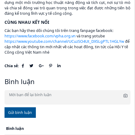
dựng một môi trường học thuật năng động và tích cực, nơi sự tò mò
và chia sẻ đóng vai trò quan trọng trong việc đạt được những tiến bộ
đáng kể trong lĩnh vực y tế công cộng.
CÙNG NHAU KẾT NỐI
Các bạn hãy theo dõi chúng tôi trên trang fanpage facebook:
https://www.facebook.com/vpha.org.vn
và trang yotube
https://www.youtube.com/channel/UCuzSO4Ut_DXSLgPTL1HGLYw
để
cập nhật các thông tin mới nhất về các hoạt đông, tin tức của Hội Y tế
Công cộng Việt Nam nhé
Chia sẻ:
Bình luận
Gửi bình luận
Bình luận