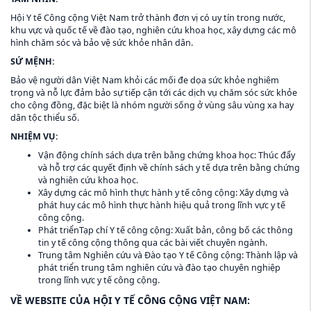
Hội Y tế Công cộng Việt Nam trở thành đơn vị có uy tín trong nước,
khu vực và quốc tế về đào tạo, nghiên cứu khoa học, xây dựng các mô
hình chăm sóc và bảo vệ sức khỏe nhân dân.
SỨ MỆNH:
Bảo vệ người dân Việt Nam khỏi các mối đe dọa sức khỏe nghiêm
trọng và nỗ lực đảm bảo sự tiếp cận tới các dịch vụ chăm sóc sức khỏe
cho cộng đồng, đặc biệt là nhóm người sống ở vùng sâu vùng xa hay
dân tộc thiểu số.
NHIỆM VỤ:
Vận động chính sách dựa trên bằng chứng khoa học: Thúc đẩy
và hỗ trợ các quyết định về chính sách y tế dựa trên bằng chứng
và nghiên cứu khoa học.
Xây dựng các mô hình thực hành y tế công cộng: Xây dựng và
phát huy các mô hình thực hành hiệu quả trong lĩnh vực y tế
công cộng.
Phát triểnTạp chí Y tế công cộng: Xuất bản, công bố các thông
tin y tế công cộng thông qua các bài viết chuyên ngành.
Trung tâm Nghiên cứu và Đào tạo Y tế Công cộng: Thành lập và
phát triển trung tâm nghiên cứu và đào tạo chuyên nghiệp
trong lĩnh vực y tế công cộng.
VỀ WEBSITE CỦA HỘI Y TẾ CÔNG CỘNG VIỆT NAM: