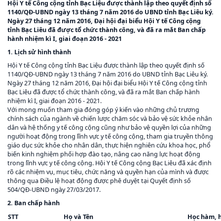
Hội Y tế Công cộng tỉnh Bạc Liệu được thành lập theo quyết định số
1140/QĐ-UBND ngày 13 tháng 7 năm 2016 do UBND tỉnh Bạc Liêu ký.
Ngày 27 tháng 12 năm 2016, Đại hội đại biểu Hội Y tế Công cộng
tỉnh Bạc Liêu đã được tổ chức thành công, và đã ra mắt Ban chấp
hành nhiệm kì I, giai đoạn 2016 - 2021
1. Lịch sử hình thành
Hội Y tế Công cộng tỉnh Bạc Liệu được thành lập theo quyết định số
1140/QĐ-UBND ngày 13 tháng 7 năm 2016 do UBND tỉnh Bạc Liêu ký.
Ngày 27 tháng 12 năm 2016, Đại hội đại biểu Hội Y tế Công cộng tỉnh
Bạc Liêu đã được tổ chức thành công, và đã ra mắt Ban chấp hành
nhiệm kì I, giai đoạn 2016 - 2021.
Với mong muốn tham gia đóng góp ý kiến vào những chủ trương
chính sách của ngành về chiến lược chăm sóc và bảo vệ sức khỏe nhân
dân và hệ thống y tế công cộng cũng như bảo vệ quyền lợi của những
người hoạt động trong lĩnh vực y tế công cộng, tham gia truyền thông
giáo dục sức khỏe cho nhân dân, thực hiện nghiên cứu khoa học, phổ
biến kinh nghiệm phối hợp đào tạo, nâng cao năng lực hoạt động
trong lĩnh vực y tế công cộng. Hội Y tế Công cộng Bạc Liêu đã xác định
rõ các nhiệm vụ, mục tiêu, chức năng và quyền hạn của mình và được
thông qua Điều lệ hoạt động được phê duyệt tại Quyết định số
504/QĐ-UBND ngày 27/03/2017.
2. Ban chấp hành
STT
Họ và Tên
Học hàm, h