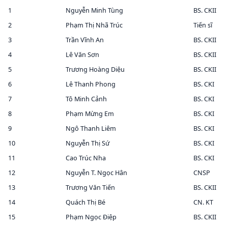
1
Nguyễn Minh Tùng
BS. CKII
2
Phạm Thị Nhã Trúc
Tiến sĩ
3
Trần Vĩnh An
BS. CKII
4
Lê Văn Sơn
BS. CKII
5
Trương Hoàng Diệu
BS. CKII
6
Lê Thanh Phong
BS. CKI
7
Tô Minh Cảnh
BS. CKI
8
Phạm Mừng Em
BS. CKI
9
Ngô Thanh Liêm
BS. CKI
10
Nguyễn Thị Sứ
BS. CKI
11
Cao Trúc Nha
BS. CKI
12
Nguyễn T. Ngọc Hân
CNSP
13
Trương Văn Tiến
BS. CKII
14
Quách Thị Bé
CN. KT
15
Phạm Ngọc Điệp
BS. CKII