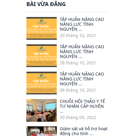
BÀI VỪA ĐĂNG
TẬP HUẤN NÂNG CAO
NĂNG LỰC TÌNH
NGUYỆN ...
20 tháng 10, 2021
TẬP HUẤN NÂNG CAO
NĂNG LỰC TÌNH
NGUYỆN ...
28 tháng 10, 2021
TẬP HUẤN NÂNG CAO
NĂNG LỰC TÌNH
NGUYỆN ...
08 tháng 10, 2021
CHUỖI HỘI THẢO Y TẾ
TƯ NHÂN CẤP HUYỆN
...
30 tháng 09, 2022
Giám sát và hỗ trợ hoạt
động cho tình ...