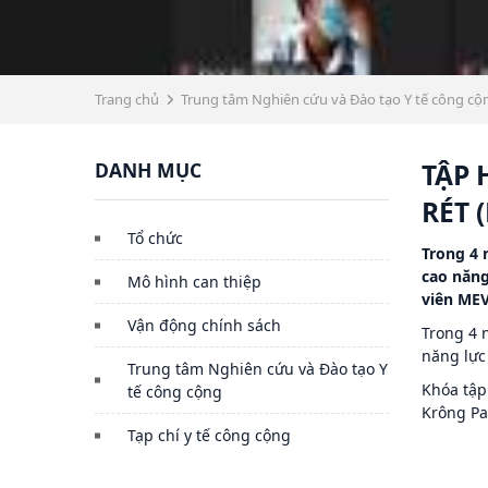
Trang chủ
Trung tâm Nghiên cứu và Đào tạo Y tế công cộ
DANH MỤC
TẬP 
RÉT 
Tổ chức
Trong 4 
cao năng
Mô hình can thiệp
viên MEV
Vận động chính sách
Trong 4 
năng lực
Trung tâm Nghiên cứu và Đào tạo Y
Khóa tập
tế công cộng
Krông Pa
Tạp chí y tế công cộng