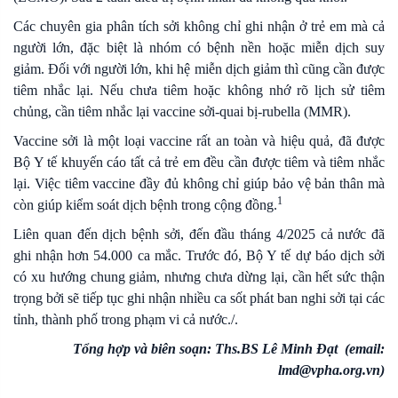
Các chuyên gia phân tích sởi không chỉ ghi nhận ở trẻ em mà cả
người lớn, đặc biệt là nhóm có bệnh nền hoặc miễn dịch suy
giảm. Đối với người lớn, khi hệ miễn dịch giảm thì cũng cần được
tiêm nhắc lại. Nếu chưa tiêm hoặc không nhớ rõ lịch sử tiêm
chủng, cần tiêm nhắc lại vaccine sởi-quai bị-rubella (MMR).
Vaccine sởi là một loại vaccine rất an toàn và hiệu quả, đã được
Bộ Y tế khuyến cáo tất cả trẻ em đều cần được tiêm và tiêm nhắc
lại. Việc tiêm vaccine đầy đủ không chỉ giúp bảo vệ bản thân mà
1
còn giúp kiểm soát dịch bệnh trong cộng đồng.
Liên quan đến dịch bệnh sởi, đến đầu tháng 4/2025 cả nước đã
ghi nhận hơn 54.000 ca mắc. Trước đó, Bộ Y tế dự báo dịch sởi
có xu hướng chung giảm, nhưng chưa dừng lại, cần hết sức thận
trọng bởi sẽ tiếp tục ghi nhận nhiều ca sốt phát ban nghi sởi tại các
tỉnh, thành phố trong phạm vi cả nước./.
Tổng hợp và biên soạn: Ths.BS Lê Minh Đạt (email:
lmd@vpha.org.vn)