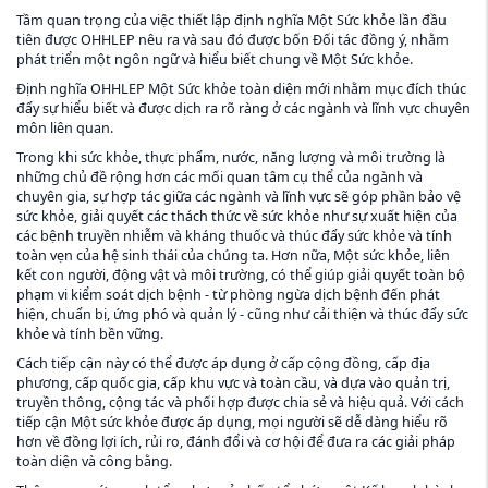
Tầm quan trọng của việc thiết lập định nghĩa Một Sức khỏe lần đầu
tiên được OHHLEP nêu ra và sau đó được bốn Đối tác đồng ý, nhằm
phát triển một ngôn ngữ và hiểu biết chung về Một Sức khỏe.
Định nghĩa OHHLEP Một Sức khỏe toàn diện mới nhằm mục đích thúc
đẩy sự hiểu biết và được dịch ra rõ ràng ở các ngành và lĩnh vực chuyên
môn liên quan.
Trong khi sức khỏe, thực phẩm, nước, năng lượng và môi trường là
những chủ đề rộng hơn các mối quan tâm cụ thể của ngành và
chuyên gia, sự hợp tác giữa các ngành và lĩnh vực sẽ góp phần bảo vệ
sức khỏe, giải quyết các thách thức về sức khỏe như sự xuất hiện của
các bệnh truyền nhiễm và kháng thuốc và thúc đẩy sức khỏe và tính
toàn vẹn của hệ sinh thái của chúng ta. Hơn nữa, Một sức khỏe, liên
kết con người, động vật và môi trường, có thể giúp giải quyết toàn bộ
phạm vi kiểm soát dịch bệnh - từ phòng ngừa dịch bệnh đến phát
hiện, chuẩn bị, ứng phó và quản lý - cũng như cải thiện và thúc đẩy sức
khỏe và tính bền vững.
Cách tiếp cận này có thể được áp dụng ở cấp cộng đồng, cấp địa
phương, cấp quốc gia, cấp khu vực và toàn cầu, và dựa vào quản trị,
truyền thông, cộng tác và phối hợp được chia sẻ và hiệu quả. Với cách
tiếp cận Một sức khỏe được áp dụng, mọi người sẽ dễ dàng hiểu rõ
hơn về đồng lợi ích, rủi ro, đánh đổi và cơ hội để đưa ra các giải pháp
toàn diện và công bằng.