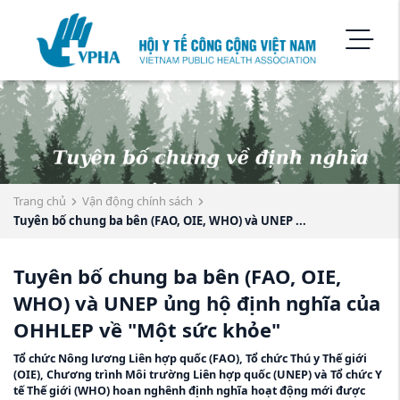
Trang chủ
Vận động chính sách
Tuyên bố chung ba bên (FAO, OIE, WHO) và UNEP ...
Tuyên bố chung ba bên (FAO, OIE,
WHO) và UNEP ủng hộ định nghĩa của
OHHLEP về "Một sức khỏe"
Tổ chức Nông lương Liên hợp quốc (FAO), Tổ chức Thú y Thế giới
(OIE), Chương trình Môi trường Liên hợp quốc (UNEP) và Tổ chức Y
tế Thế giới (WHO) hoan nghênh định nghĩa hoạt động mới được