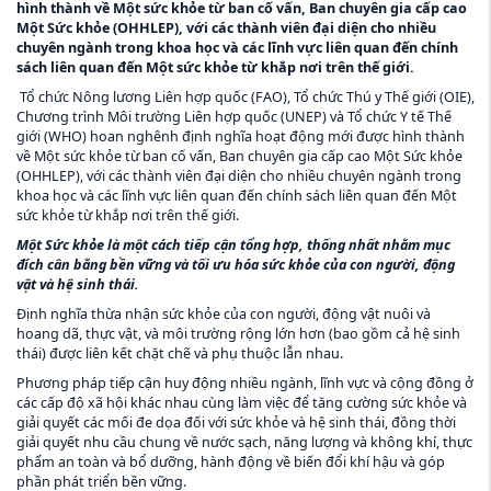
hình thành về Một sức khỏe từ ban cố vấn, Ban chuyên gia cấp cao
Một Sức khỏe (OHHLEP), với các thành viên đại diện cho nhiều
chuyên ngành trong khoa học và các lĩnh vực liên quan đến chính
sách liên quan đến Một sức khỏe từ khắp nơi trên thế giới.
Tổ chức Nông lương Liên hợp quốc (FAO), Tổ chức Thú y Thế giới (OIE),
Chương trình Môi trường Liên hợp quốc (UNEP) và Tổ chức Y tế Thế
giới (WHO) hoan nghênh định nghĩa hoạt động mới được hình thành
về Một sức khỏe từ ban cố vấn, Ban chuyên gia cấp cao Một Sức khỏe
(OHHLEP), với các thành viên đại diện cho nhiều chuyên ngành trong
khoa học và các lĩnh vực liên quan đến chính sách liên quan đến Một
sức khỏe từ khắp nơi trên thế giới.
M
ộ
t S
ứ
c kh
ỏ
e là m
ộ
t cách ti
ế
p c
ậ
n t
ổ
ng h
ợ
p, th
ố
ng nh
ấ
t nh
ằ
m m
ụ
c
đích cân b
ằ
ng b
ề
n v
ữ
ng và t
ố
i
ư
u hóa s
ứ
c kh
ỏ
e c
ủ
a con ng
ườ
i, đ
ộ
ng
v
ậ
t và h
ệ
sinh thái.
Định nghĩa thừa nhận sức khỏe của con người, động vật nuôi và
hoang dã, thực vật, và môi trường rộng lớn hơn (bao gồm cả hệ sinh
thái) được liên kết chặt chẽ và phụ thuộc lẫn nhau.
Phương pháp tiếp cận huy động nhiều ngành, lĩnh vực và cộng đồng ở
các cấp độ xã hội khác nhau cùng làm việc để tăng cường sức khỏe và
giải quyết các mối đe dọa đối với sức khỏe và hệ sinh thái, đồng thời
giải quyết nhu cầu chung về nước sạch, năng lượng và không khí, thực
phẩm an toàn và bổ dưỡng, hành động về biến đổi khí hậu và góp
phần phát triển bền vững.