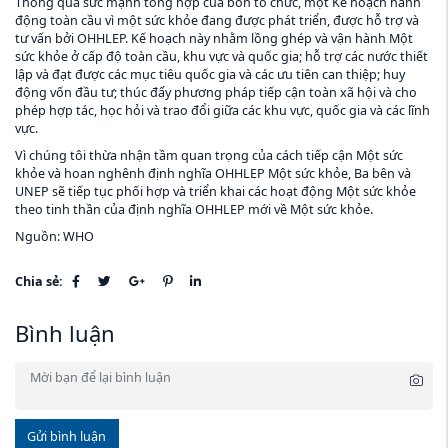
Thông qua sức mạnh tổng hợp của bốn tổ chức, một Kế hoạch hành
động toàn cầu vì một sức khỏe đang được phát triển, được hỗ trợ và
tư vấn bởi OHHLEP. Kế hoạch này nhằm lồng ghép và vận hành Một
sức khỏe ở cấp độ toàn cầu, khu vực và quốc gia; hỗ trợ các nước thiết
lập và đạt được các mục tiêu quốc gia và các ưu tiên can thiệp; huy
động vốn đầu tư; thúc đẩy phương pháp tiếp cận toàn xã hội và cho
phép hợp tác, học hỏi và trao đổi giữa các khu vực, quốc gia và các lĩnh
vực.
Vì chúng tôi thừa nhận tầm quan trọng của cách tiếp cận Một sức
khỏe và hoan nghênh định nghĩa OHHLEP Một sức khỏe, Ba bên và
UNEP sẽ tiếp tục phối hợp và triển khai các hoạt động Một sức khỏe
theo tinh thần của định nghĩa OHHLEP mới về Một sức khỏe.
Nguồn: WHO
Chia sẻ:
Bình luận
Gửi bình luận