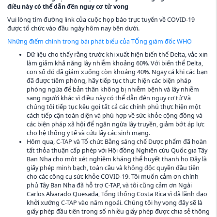
điều này có thể dẫn đên nguy cơ tử vong
Vui lòng tìm đường link của cuộc họp báo trực tuyến về COVID-19
được tổ chức vào đầu ngày hôm nay bên dưới.
Những điểm chính trong bài phát biểu của TỔng giám đốc WHO
Dữ liệu cho thấy rằng trước khi xuất hiện biến thể Delta, vắc-xin
làm giảm khả năng lây nhiễm khoảng 60%. Với biến thể Delta,
con số đó đã giảm xuống còn khoảng 40%. Ngay cả khi các bạn
đã được tiêm phòng, hãy tiếp tục thực hiện các biện pháp
phòng ngừa để bản thân không bị nhiễm bệnh và lây nhiễm
sang người khác vì điều này có thể dẫn đên nguy cơ tử Và
chúng tôi tiếp tục kêu gọi tất cả các chính phủ thực hiện một
cách tiếp cận toàn diện và phù hợp về sức khỏe cộng đồng và
các biện pháp xã hội để ngăn ngừa lây truyền, giảm bớt áp lực
cho hệ thống y tế và cứu lấy các sinh mạng.
Hôm qua, C-TAP và Tổ chức Bằng sáng chế Dược phẩm đã hoàn
tất thỏa thuận cấp phép với Hội đồng Nghiên cứu Quốc gia Tây
Ban Nha cho một xét nghiệm kháng thể huyết thanh họ Đây là
giấy phép minh bạch, toàn cầu và không độc quyền đầu tiên
cho các công cụ sức khỏe COVID-19. Tôi muốn cảm ơn chính
phủ Tây Ban Nha đã hỗ trợ C-TAP, và tôi cũng cảm ơn Ngài
Carlos Alvarado Quesada, Tổng thống Costa Rica vì đã lãnh đạo
khởi xướng C-TAP vào năm ngoái. Chúng tôi hy vọng đây sẽ là
giấy phép đầu tiên trong số nhiều giấy phép được chia sẻ thông