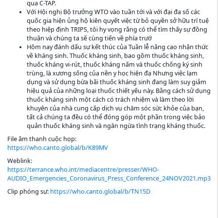
qua C-TAP.
Với Hội nghị Bộ trưởng WTO vào tuần tới và với đại đa số các
quốc gia hiện ủng hộ kiên quyết việc từ bỏ quyền sở hữu trí tuệ
theo hiệp định TRIPS, tôi hy vọng rằng có thể tìm thấy sự đồng
thuận và chúng ta sẽ cùng tiến về phía trướ
Hôm nay đánh dấu sự kết thúc của Tuần lễ nâng cao nhận thức
về kháng sinh. Thuốc kháng sinh, bao gồm thuốc kháng sinh,
thuốc kháng vi-rút, thuốc kháng nấm và thuốc chống ký sinh
trùng, là xương sống của nền y học hiện đạ Nhưng việc lạm
dụng và sử dụng bừa bãi thuốc kháng sinh đang làm suy giảm
hiệu quả của những loại thuốc thiết yếu này. Bằng cách sử dụng
thuốc kháng sinh một cách có trách nhiệm và làm theo lời
khuyên của nhà cung cấp dịch vụ chăm sóc sức khỏe của bạn,
tất cả chúng ta đều có thể đóng góp một phần trong việc bảo
quản thuốc kháng sinh và ngăn ngừa tình trạng kháng thuốc.
File âm thanh cuộc họp:
https://who.canto.global/b/K89MV
Weblink:
https://terrance.who.int/mediacentre/presser/WHO-
AUDIO_Emergencies_Coronavirus_Press_Conference_24NOV2021.mp3
Clip phóng sự:
https://who.canto.global/b/TN15D